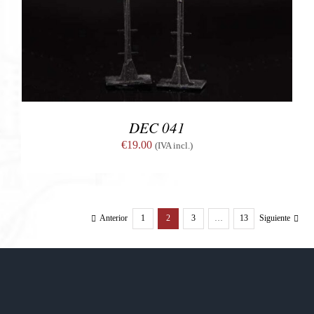
AÑADIR AL CARRITO
/
DETALLES
DEC 041
€
19.00
(IVA incl.)
Anterior
1
2
3
…
13
Siguiente